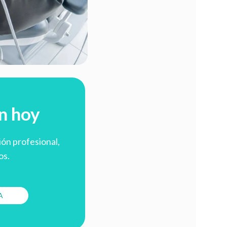
n hoy
ión profesional,
os.
A