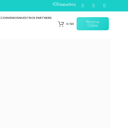
Despachos
E
CONVENIOS
NUESTROS PARTNERS
Reserva
0
/
$
0
Online