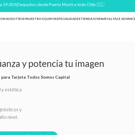
 a 19.00 h
Despachos desde Puerto Montt a todo Chile 🇨🇱
 CON NOSOTROS?
NUESTRO EQUIPO
ESPECIALIDADES
TIENDA
JOVENA
FULL FACE ADVANC
ianza y potencia tu imagen
s para Tarjeta Todos Somos Capital
 y estética
gnósticos y
to nivel.