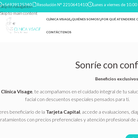
+56939125340
Resolución N° 2210641410
Lunes a viernes de 10.00
Skip to navigation
Skip to main content
CLÍNICA VISAGE
¿QUIÉNES SOMOS?
¿POR QUÉ ATENDERSE
CONTÁCTENOS
Sonríe con conf
Beneficios exclusivo
n
Clínica Visage
, te acompañamos en el cuidado integral de tu salud
facial con descuentos especiales pensados para ti.
 eres beneficiario de la
Tarjeta Capital
, accede a evaluaciones, dia
tratamientos con precios preferenciales y atención profesional de al